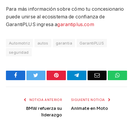
Para más información sobre cómo tu concesionario
puede unirse al ecosistema de confianza de
GarantiPLUS ingresa a
garantiplus.com
Automotriz
autos
garantia
GarantiPLUS
seguridad
Facebook
Twitter
Pinterest
Telegram
Email
What
NOTICIA ANTERIOR
SIGUIENTE NOTICIA
BMW refuerza su
Animate en Moto
liderazgo