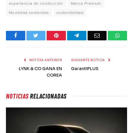
experiencia de conducción
Marca Premium
Movilidad sostenible
sostenibilidad
Facebook
Twitter
Pinterest
Telegram
Email
What
NOTICIA ANTERIOR
SIGUIENTE NOTICIA
LYNK & CO GANA EN
GarantiPLUS
COREA
NOTICIAS
RELACIONADAS