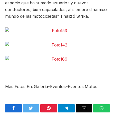
espacio que ha sumado usuarios y nuevos
conductores, bien capacitados, al siempre dinámico
mundo de las motocicletas”, finalizó Strika.
Más Fotos En: Galería-Eventos-Eventos Motos
Facebook
Twitter
Pinterest
Telegram
Email
What