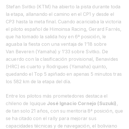
Stefan
Svitko
(KTM) ha abierto la pista durante toda
la etapa, allanando el camino en el CP1 y desde el
CP3 hasta la meta final. Cuando acariciaba la victoria
el piloto español de
Himoinsa
Racing, Gerard
Farrés
,
que ha tomado la salida hoy en 6ª posición, le
aguaba la fiesta con una ventaja de 1’18 sobre
Van
Beveren
(Yamaha) y 1’33 sobre
Svitko
. De
acuerdo con la clasificación provisional, Benavides
(HRC) es cuarto y
Rodrigues
(Yamaha) quinto,
quedando el Top 5 apiñado en apenas 5 minutos tras
los 582 km de la etapa del día.
Entre los pilotos más prometedores destaca el
chileno de Iquique
José Ignacio Cornejo (Suzuki)
,
de tan solo 21 años, con su meritoria 8ª posición, que
se ha citado con el rally para mejorar sus
capacidades técnicas y de navegación, el boliviano