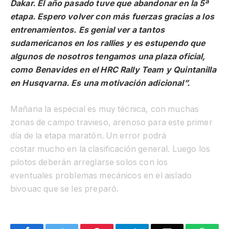
Dakar. El año pasado tuve que abandonar en la 5ª
etapa. Espero volver con más fuerzas gracias a los
entrenamientos. Es genial ver a tantos
sudamericanos en los
rallies
y es estupendo que
algunos de nosotros tengamos una plaza oficial,
como Benavides en el HRC Rally Team y Quintanilla
en
Husqvarna
. Es una motivación adicional”.
Mañana la especial es muy técnica, con muchas
zonas de campo travieso, arenoso para este primer
día de la etapa maratón. Un error podrá
costar mucho en la clasificación general. Luego los
pilotos deberán arreglarse solos con los
eventuales problemas mecánicos en el aislado
bivouac que se les preparó.