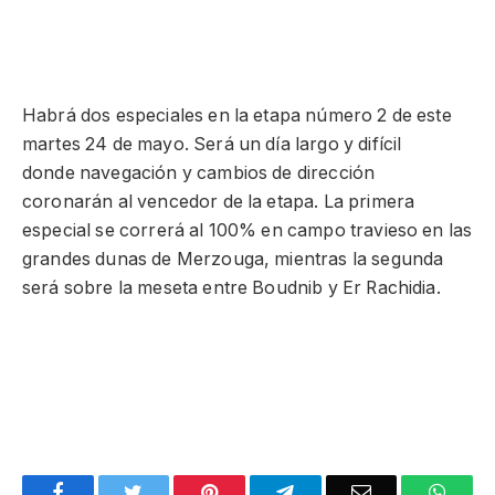
minutos 42 segundos. En tanto que Guzmán llegó a
46’25” del líder. Segundo termino Helder Rodriguez y
tercero Adrien Van Beveren.
Habrá dos especiales en la etapa número 2 de este
martes 24 de mayo. Será un día largo y difícil
donde navegación y cambios de dirección
coronarán al vencedor de la etapa. La primera
especial se correrá al 100% en campo travieso en las
grandes dunas de Merzouga, mientras la segunda
será sobre la meseta entre Boudnib y Er Rachidia.
Facebook
Twitter
Pinterest
Telegram
Email
What