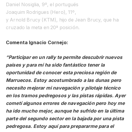
Daniel
Nosiglia
, 9º, el portugués
Joaquim
Rodrigues
(Hero), 11º,
y
Arnold
Brucy
(KTM), hijo de Jean
Brucy
, que ha
cruzado la meta en 20ª posición.
Comenta Ignacio Cornejo:
“Participar en un rally te permite descubrir nuevos
países y para mí ha sido fantástico tener la
oportunidad de conocer esta preciosa región de
Marruecos. Estoy acostumbrado a las dunas pero
necesito mejorar mi navegación y pilotaje técnico
en los tramos pedregosos y las pistas rápidas. Ayer
cometí algunos errores de navegación pero hoy me
ha ido mucho mejor, aunque he sufrido en la última
parte del segundo sector en la bajada por una pista
pedregosa. Estoy aquí para prepararme para el