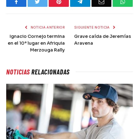
Facebook
Twitter
Pinterest
Telegram
Email
What
NOTICIA ANTERIOR
SIGUIENTE NOTICIA
Ignacio Cornejo termina
Grave caída de Jeremías
en el 10º lugar en Afriquia
Aravena
Merzouga Rally
NOTICIAS
RELACIONADAS