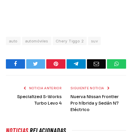
auto
automóviles
Chery Tiggo 2
suv
Facebook
Twitter
Pinterest
Telegram
Email
What
NOTICIA ANTERIOR
SIGUIENTE NOTICIA
Specialized S-Works
Nuerva Nissan Frontier
Turbo Levo 4
Pro híbrida y Sedán N7
Eléctrico
NOTICIAS
RELACIONADAS