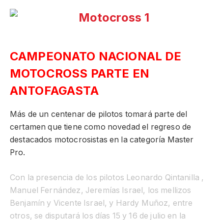
CAMPEONATO NACIONAL DE
MOTOCROSS PARTE EN
ANTOFAGASTA
Más de un centenar de pilotos tomará parte del
certamen que tiene como novedad el regreso de
destacados motocrosistas en la categoría Master
Pro.
Con la presencia de los pilotos Leonardo Qintanilla ,
Manuel Fernández, Jeremías Israel, los mellizos
Benjamín y Vicente Israel, y Hardy Muñoz, entre
otros, se disputará los días 15 y 16 de julio en la