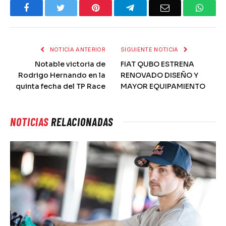
Facebook
Twitter
Pinterest
Telegram
Email
What
NOTICIA ANTERIOR
SIGUIENTE NOTICIA
Notable victoria de
FIAT QUBO ESTRENA
Rodrigo Hernando en la
RENOVADO DISEÑO Y
quinta fecha del TP Race
MAYOR EQUIPAMIENTO
NOTICIAS
RELACIONADAS