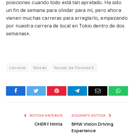
posiciones cuando todo está tan apretado. Ha sido
un fin de semana para olvidar para mí, pero ahora
vienen muchas carreras para arreglarlo, empezando
por nuestra carrera de local en Tokio dentro de dos
semanas».
carreras
Nissan
Nissan de Fórmula E
Facebook
Twitter
Pinterest
Telegram
Email
What
NOTICIA ANTERIOR
SIGUIENTE NOTICIA
CHERY Himla
BMW Vision Driving
Experience