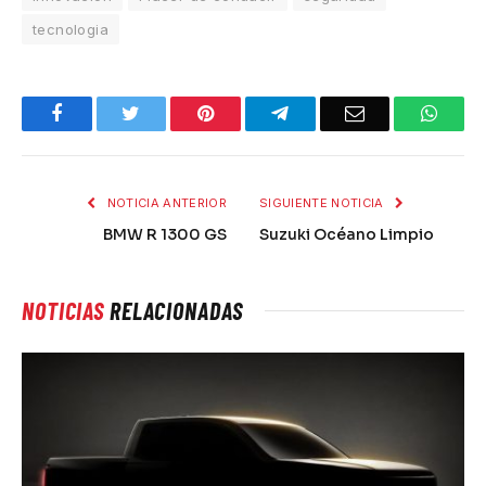
tecnologia
Facebook
Twitter
Pinterest
Telegram
Email
What
NOTICIA ANTERIOR
SIGUIENTE NOTICIA
BMW R 1300 GS
Suzuki Océano Limpio
NOTICIAS
RELACIONADAS