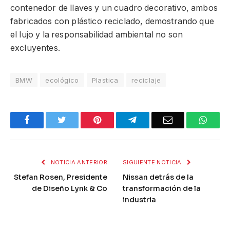
contenedor de llaves y un cuadro decorativo, ambos
fabricados con plástico reciclado, demostrando que
el lujo y la responsabilidad ambiental no son
excluyentes.
BMW
ecológico
Plastica
reciclaje
Facebook
Twitter
Pinterest
Telegram
Email
What
NOTICIA ANTERIOR
SIGUIENTE NOTICIA
Stefan Rosen, Presidente
Nissan detrás de la
de Diseño Lynk & Co
transformación de la
industria