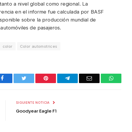
tanto a nivel global como regional. La
erencia en el informe fue calculada por BASF
isponible sobre la producción mundial de
s automóviles de pasajeros.
color
Color automotrices
Facebook
Twitter
Pinterest
Telegram
Email
WhatsA
SIGUIENTE NOTICIA
Goodyear Eagle F1