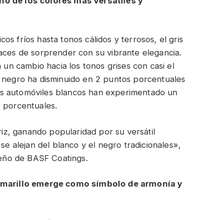
no de los colores más versátiles y
s fríos hasta tonos cálidos y terrosos, el gris
aces de sorprender con su vibrante elegancia.
a un cambio hacia los tonos grises con casi el
r negro ha disminuido en 2 puntos porcentuales
s automóviles blancos han experimentado un
s porcentuales.
triz, ganando popularidad por su versátil
se alejan del blanco y el negro tradicionales»,
iseño de BASF Coatings.
 amarillo emerge como símbolo de armonía y