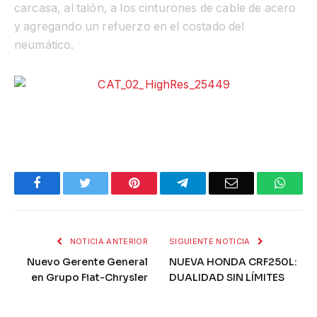
carcasa, al talón, a los cinturones de cable de acero
y agregando un refuerzo en el costado del
neumático.
Facebook
Twitter
Pinterest
Telegram
Email
What
NOTICIA ANTERIOR
SIGUIENTE NOTICIA
Nuevo Gerente General
NUEVA HONDA CRF250L:
en Grupo Fiat-Chrysler
DUALIDAD SIN LÍMITES