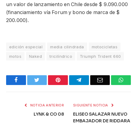
un valor de lanzamiento en Chile desde $ 9.090.000
(financiamiento vía Forum y bono de marca de $
200.000).
edición especial
media cilindrada
motocicletas
motos
Naked
tricilíndrico
Triumph Trident 660
Facebook
Twitter
Pinterest
Telegram
Email
What
NOTICIA ANTERIOR
SIGUIENTE NOTICIA
LYNK & CO 08
ELISEO SALAZAR NUEVO
EMBAJADOR DE RIDDARA