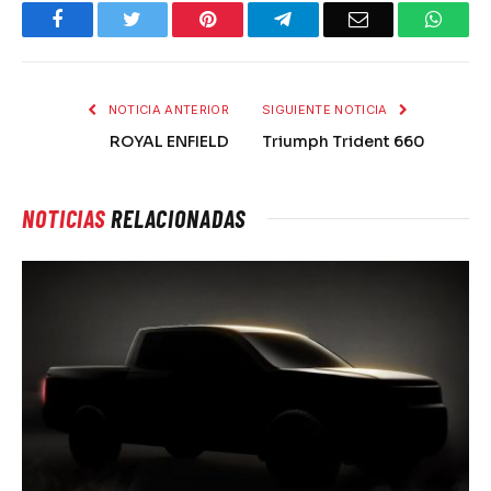
Facebook
Twitter
Pinterest
Telegram
Email
What
NOTICIA ANTERIOR
SIGUIENTE NOTICIA
ROYAL ENFIELD
Triumph Trident 660
NOTICIAS
RELACIONADAS