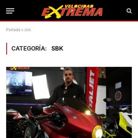
Portada
»
sbk
CATEGORÍA:
SBK