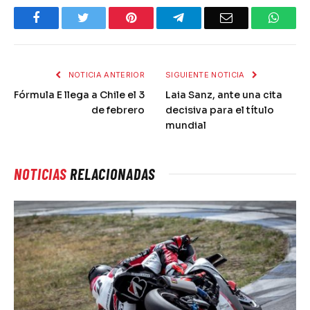
Facebook
Twitter
Pinterest
Telegram
Email
What
NOTICIA ANTERIOR
SIGUIENTE NOTICIA
Fórmula E llega a Chile el 3
Laia Sanz, ante una cita
de febrero
decisiva para el título
mundial
NOTICIAS
RELACIONADAS