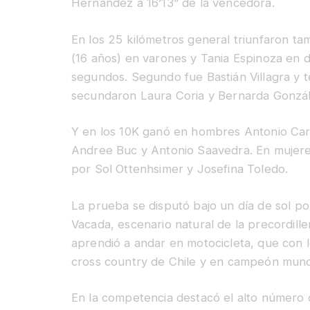
Hernández a 16’13” de la vencedora.
En los 25 kilómetros general triunfaron ta
(16 años) en varones y Tania Espinoza en
segundos. Segundo fue Bastián Villagra y t
secundaron Laura Coria y Bernarda Gonzál
Y en los 10K ganó en hombres Antonio Car
Andree Buc y Antonio Saavedra. En mujere
por Sol Ottenhsimer y Josefina Toledo.
La prueba se disputó bajo un día de sol po
Vacada, escenario natural de la precordil
aprendió a andar en motocicleta, que con l
cross country de Chile y en campeón mundi
En la competencia destacó el alto número d