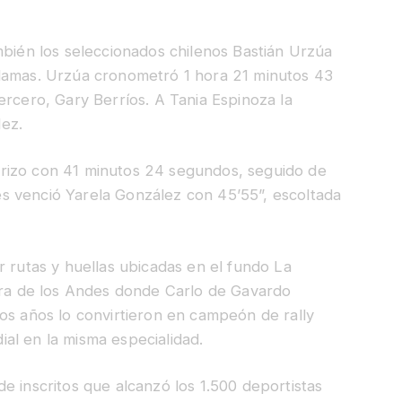
mbién los seleccionados chilenos Bastián Urzúa
 damas. Urzúa cronometró 1 hora 21 minutos 43
ercero, Gary Berríos. A Tania Espinoza la
ez.
rizo con 41 minutos 24 segundos, seguido de
s venció Yarela González con 45’55”, escoltada
r rutas y huellas ubicadas en el fundo La
lera de los Andes donde Carlo de Gavardo
os años lo convirtieron en campeón de rally
al en la misma especialidad.
e inscritos que alcanzó los 1.500 deportistas