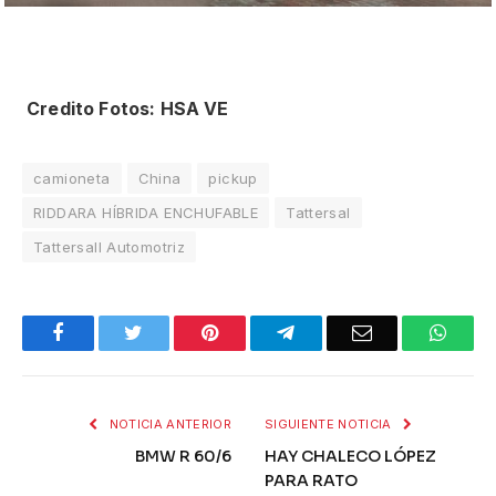
Credito Fotos: HSA VE
camioneta
China
pickup
RIDDARA HÍBRIDA ENCHUFABLE
Tattersal
Tattersall Automotriz
Facebook
Twitter
Pinterest
Telegram
Email
What
NOTICIA ANTERIOR
SIGUIENTE NOTICIA
BMW R 60/6
HAY CHALECO LÓPEZ
PARA RATO