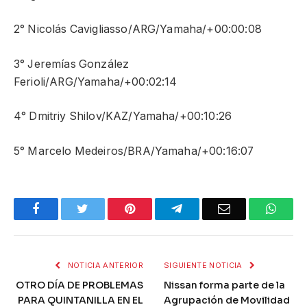
2° Nicolás Cavigliasso/ARG/Yamaha/+00:00:08
3° Jeremías González
Ferioli/ARG/Yamaha/+00:02:14
4° Dmitriy Shilov/KAZ/Yamaha/+00:10:26
5° Marcelo Medeiros/BRA/Yamaha/+00:16:07
Facebook
Twitter
Pinterest
Telegram
Email
What
NOTICIA ANTERIOR
SIGUIENTE NOTICIA
OTRO DÍA DE PROBLEMAS
Nissan forma parte de la
PARA QUINTANILLA EN EL
Agrupación de Movilidad