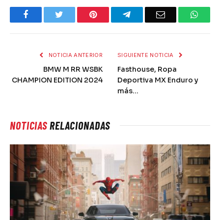
Facebook
Twitter
Pinterest
Telegram
Email
What
NOTICIA ANTERIOR
SIGUIENTE NOTICIA
BMW M RR WSBK
Fasthouse, Ropa
CHAMPION EDITION 2024
Deportiva MX Enduro y
más…
NOTICIAS
RELACIONADAS