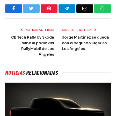
Facebook
Twitter
Pinterest
Telegram
Email
What
NOTICIA ANTERIOR
SIGUIENTE NOTICIA
CB Tech Rally by Skoda
Jorge Martínez se queda
sube al podio del
con el segundo lugar en
RallyMobil de Los
Los Ángeles
Ángeles
NOTICIAS
RELACIONADAS