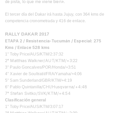
de pista, lo que me viene bien».
El tercer día del Dakar irá hasta Jujuy, con 364 kms de
competencia cronometrada y 416 de enlace.
RALLY DAKAR 2017
ETAPA 2 / Resistencia-Tucumán / Especial: 275
Kms / Enlace 528
kms
1° Toby Price/AUS/KTM/2:37:32
2° Matthias Walkner/AUT/KTM/+3:22
3° Paulo Goncalves/POR/Honda/+3:51
4° Xavier de Soultratit/FRA/Yamaha/+4:06
5° Sam Sunderland/GBR/KTM/+4:19
illa/CHI/Husqvarna/+4:4
8
6° Pablo Quintan
7° Stefan Svitko/SVK/KTM/+4:54
Clasificación general
1° Toby Price/AUS/KTM/3:07:17