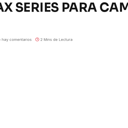
X SERIES PARA CAM
 hay comentarios
2 Mins de Lectura
NEUMÁTICOS MAX SERIES PARA CAMIONES
presenta su nuevo producto que beneficia y
ndes flotas.