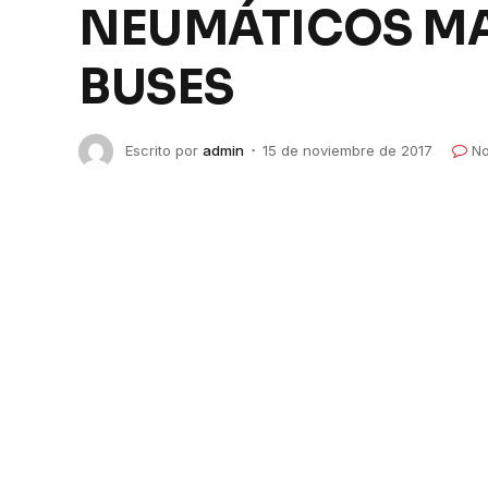
NEUMÁTICOS MA
BUSES
Escrito por
admin
15 de noviembre de 2017
No
GOODYEAR LANZA SU NUEVA LÍNEA DE 
Y BUSES
Goodyear sigue innovando y por ello 
responde a las necesidades de las gra