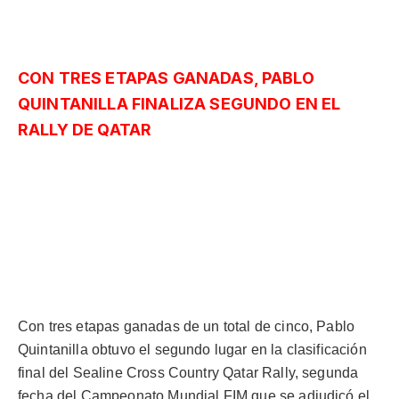
CON TRES ETAPAS GANADAS, PABLO
QUINTANILLA FINALIZA SEGUNDO EN EL
RALLY DE QATAR
«Fue una carrera intensa: agotadora en lo
físico por el calor que hay acá, y más encima
con un roadbook lleno de notas. Pero lo
sacamos adelante con otro podio, esa es mi
gran recompensa», cerró el piloto chileno.
Con tres etapas ganadas de un total de cinco, Pablo
Quintanilla obtuvo el segundo lugar en la clasificación
final del Sealine Cross Country Qatar Rally, segunda
fecha del Campeonato Mundial FIM que se adjudicó el