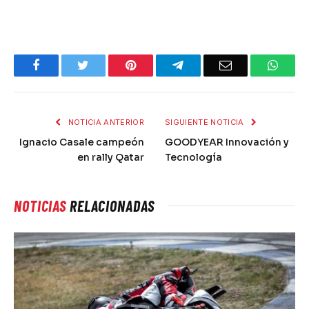
Facebook
Twitter
Pinterest
Telegram
Email
What
NOTICIA ANTERIOR
SIGUIENTE NOTICIA
Ignacio Casale campeón
GOODYEAR Innovación y
en rally Qatar
Tecnología
NOTICIAS
RELACIONADAS