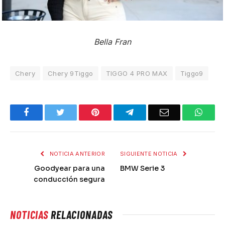
Bella Fran
Chery
Chery 9Tiggo
TIGGO 4 PRO MAX
Tiggo9
Facebook
Twitter
Pinterest
Telegram
Email
What
NOTICIA ANTERIOR
SIGUIENTE NOTICIA
Goodyear para una
BMW Serie 3
conducción segura
NOTICIAS
RELACIONADAS