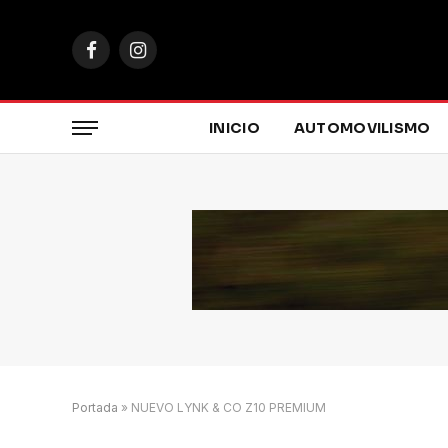
Facebook
Instagram
INICIO
AUTOMOVILISMO
Portada
»
NUEVO LYNK & CO Z10 PREMIUM