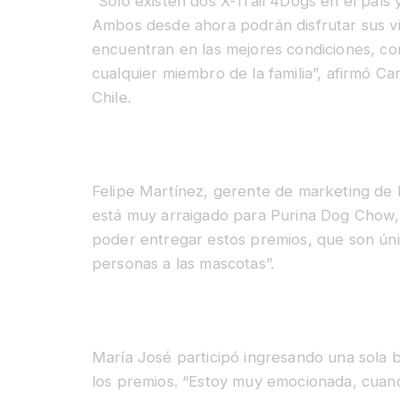
“Sólo existen dos X-Trail 4Dogs en el paí
Ambos desde ahora podrán disfrutar sus vi
encuentran en las mejores condiciones, co
cualquier miembro de la familia”, afirmó C
Chile.
Felipe Martínez, gerente de marketing de 
está muy arraigado para Purina Dog Chow, 
poder entregar estos premios, que son úni
personas a las mascotas”.
María José participó ingresando una sola b
los premios. “Estoy muy emocionada, cuand