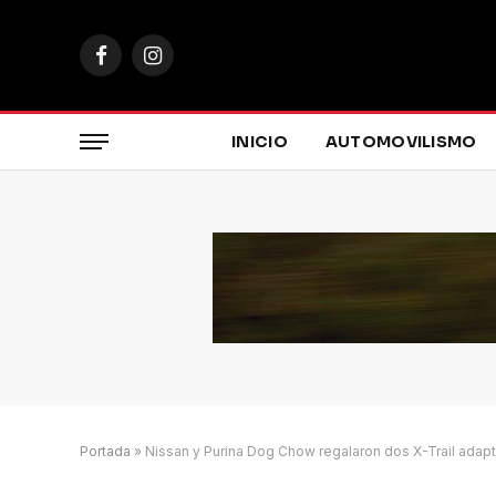
Facebook
Instagram
INICIO
AUTOMOVILISMO
Portada
»
Nissan y Purina Dog Chow regalaron dos X-Trail adap