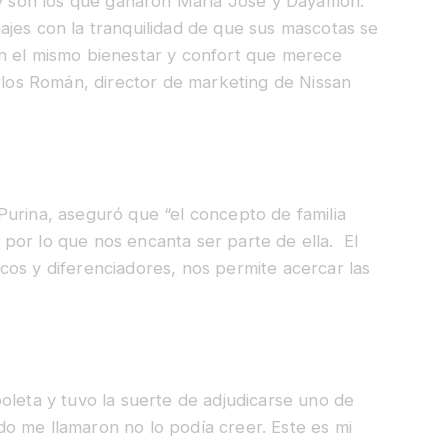
s y son los que ganaron María José y Dayamon.
ajes con la tranquilidad de que sus mascotas se
n el mismo bienestar y confort que merece
arlos Román, director de marketing de Nissan
Purina, aseguró que “el concepto de familia
por lo que nos encanta ser parte de ella. El
cos y diferenciadores, nos permite acercar las
oleta y tuvo la suerte de adjudicarse uno de
o me llamaron no lo podía creer. Este es mi