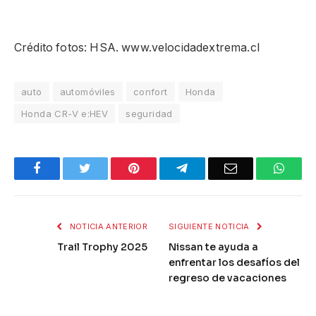
Crédito fotos: HSA. www.velocidadextrema.cl
auto
automóviles
confort
Honda
Honda CR-V e:HEV
seguridad
Facebook
Twitter
Pinterest
Telegram
Email
What
NOTICIA ANTERIOR
SIGUIENTE NOTICIA
Trail Trophy 2025
Nissan te ayuda a
enfrentar los desafíos del
regreso de vacaciones