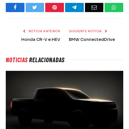
Facebook
Twitter
Pinterest
Telegram
Email
What
NOTICIA ANTERIOR
SIGUIENTE NOTICIA
Honda CR-V e:HEV
BMW ConnectedDrive
NOTICIAS
RELACIONADAS