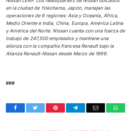
Nissan LEAF. Los headquarters de Nissan ubicados
en la ciudad de Yokohama, Japón, manejan las
operaciones de 6 regiones: Asia y Oceanía, África,
Medio Oriente e India, China, Europa, América Latina
y América del Norte. Nissan cuenta con una fuerza de
trabajo de 247,500 empleados y mantiene una
alianza con la compañía francesa Renault bajo la
Alianza Renault-Nissan desde Marzo de 1999.
###
Facebook
Twitter
Pinterest
Telegram
Email
What