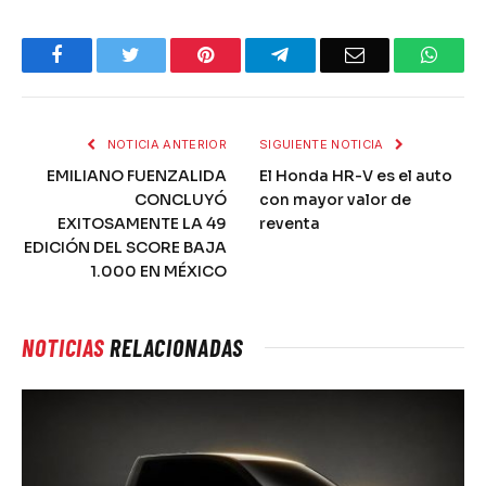
Facebook
Twitter
Pinterest
Telegram
Email
What
NOTICIA ANTERIOR
SIGUIENTE NOTICIA
EMILIANO FUENZALIDA
El Honda HR-V es el auto
CONCLUYÓ
con mayor valor de
EXITOSAMENTE LA 49
reventa
EDICIÓN DEL SCORE BAJA
1.000 EN MÉXICO
NOTICIAS
RELACIONADAS