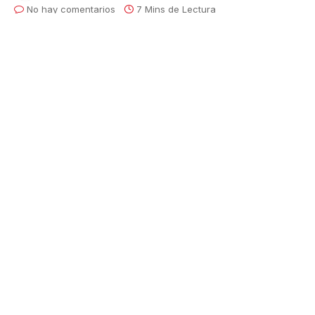
No hay comentarios
7 Mins de Lectura
EMILIANO FUENZALIDA CONCLUYÓ
EXITOSAMENTE LA 49 EDICIÓN DEL
SCORE BAJA 1.000 EN MÉXICO
Por primera vez en su trayectoria deportiva,
Emiliano Fuenzalida disputó la carrera offroad más
larga del mundo, que se realiza en una sola etapa y
tiene un recorrido de un poco más de 1.050 millas