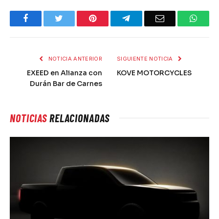
Facebook
Twitter
Pinterest
Telegram
Email
What
NOTICIA ANTERIOR
SIGUIENTE NOTICIA
EXEED en Alianza con
KOVE MOTORCYCLES
Durán Bar de Carnes
NOTICIAS
RELACIONADAS