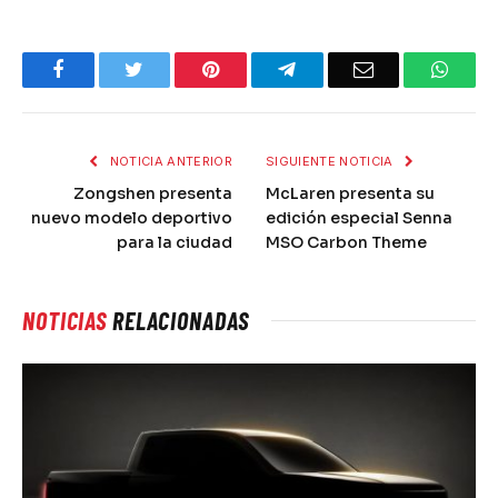
Facebook
Twitter
Pinterest
Telegram
Email
What
NOTICIA ANTERIOR
SIGUIENTE NOTICIA
Zongshen presenta
McLaren presenta su
nuevo modelo deportivo
edición especial Senna
para la ciudad
MSO Carbon Theme
NOTICIAS
RELACIONADAS