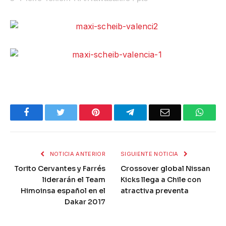
Facebook
Twitter
Pinterest
Telegram
Email
What
NOTICIA ANTERIOR
SIGUIENTE NOTICIA
Torito Cervantes y Farrés
Crossover global Nissan
liderarán el Team
Kicks llega a Chile con
Himoinsa español en el
atractiva preventa
Dakar 2017