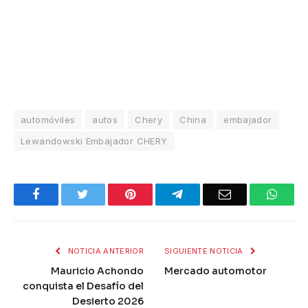
automóviles
autos
Chery
China
embajador
Lewandowski Embajador CHERY
Facebook
Twitter
Pinterest
Telegram
Email
What
NOTICIA ANTERIOR
SIGUIENTE NOTICIA
Mauricio Achondo
Mercado automotor
conquista el Desafío del
Desierto 2026