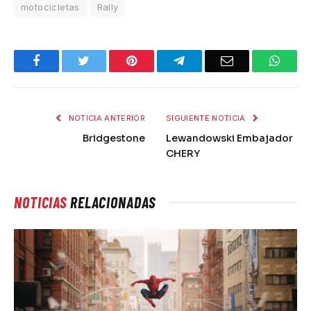
motocicletas
Rally
Facebook
Twitter
Pinterest
Telegram
Email
What
NOTICIA ANTERIOR
SIGUIENTE NOTICIA
Bridgestone
Lewandowski Embajador
CHERY
NOTICIAS
RELACIONADAS