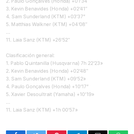
2. Paulo Gonçalves (Honda) +01’34
3. Kevin Benavides (Honda) +02’41″
4. Sam Sunderland (KTM) +03’37”
5. Matthias Walkner (KTM) +04’08″
…
11. Laia Sanz (KTM) +26’52″
Clasificación general:
1. Pablo Quintanilla (Husqvarna) 7h 22’23»
2. Kevin Benavides (Honda) +02’48″
3. Sam Sunderland (KTM) +09’52»
4. Paulo Gonçalves (Honda) +10’17”
5. Xavier Desoultrait (Yamaha) +10’19»
…
11. Laia Sanz (KTM) +1h 00’57»