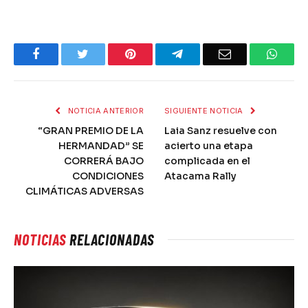
Facebook
Twitter
Pinterest
Telegram
Email
What
NOTICIA ANTERIOR
SIGUIENTE NOTICIA
“GRAN PREMIO DE LA
Laia Sanz resuelve con
HERMANDAD” SE
acierto una etapa
CORRERÁ BAJO
complicada en el
CONDICIONES
Atacama Rally
CLIMÁTICAS ADVERSAS
NOTICIAS
RELACIONADAS