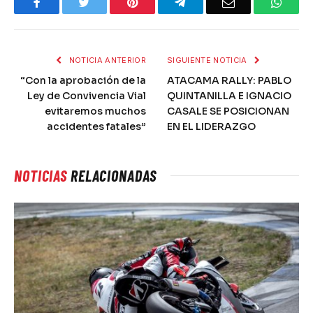
Facebook
Twitter
Pinterest
Telegram
Email
What
NOTICIA ANTERIOR
SIGUIENTE NOTICIA
“Con la aprobación de la
ATACAMA RALLY: PABLO
Ley de Convivencia Vial
QUINTANILLA E IGNACIO
evitaremos muchos
CASALE SE POSICIONAN
accidentes fatales”
EN EL LIDERAZGO
NOTICIAS
RELACIONADAS