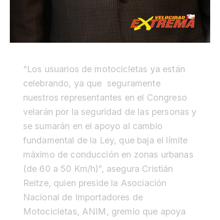
“Los usuarios de motocicletas ya están
celebrando, ya que seguramente
nuestros representantes en el Congreso
velarán por la seguridad de las personas y
se sumarán en el apoyo al cambio
fundamental de la Ley, que baja el límite
máximo de conducción en zonas urbanas
(de 60 a 50 Km/h)”, asegura Cristián
Reitze, quien preside la Asociación
Nacional de Importadores de
Motocicletas, ANIM, gremio que apoya