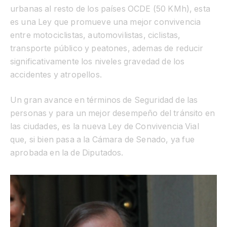
urbanas al resto de los países OCDE (50 KMh), esta
es una Ley que promueve una mejor convivencia
entre motociclistas, automovilistas, ciclistas,
transporte público y peatones, ademas de reducir
significativamente los niveles gravedad de los
accidentes y atropellos.
Un gran avance en términos de Seguridad de las
personas y para un mejor desempeño del tránsito en
las ciudades, es la nueva Ley de Convivencia Vial
que, si bien pasa a la Cámara de Senado, ya fue
aprobada en la de Diputados.