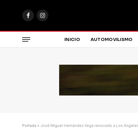
Facebook
Instagram
INICIO
AUTOMOVILISMO
Portada
»
José Miguel Hernández llega renovado a Los Ángeles 