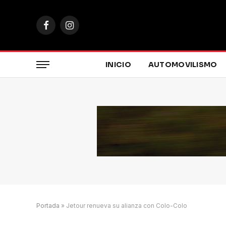
Facebook
Instagram
INICIO
AUTOMOVILISMO
Portada
»
Jetour renueva su alianza con Colo-Colo