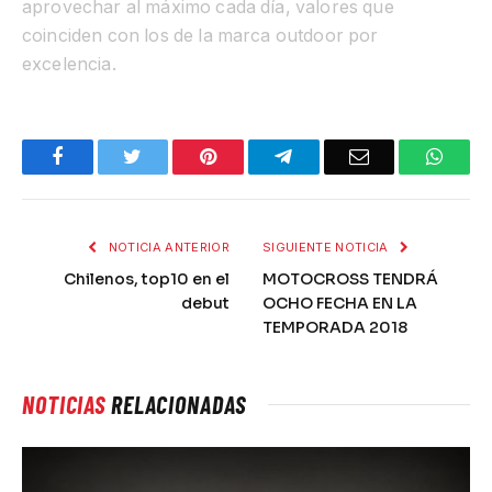
aprovechar al máximo cada día, valores que
coinciden con los de la marca outdoor por
excelencia.
Facebook
Twitter
Pinterest
Telegram
Email
What
NOTICIA ANTERIOR
SIGUIENTE NOTICIA
Chilenos, top10 en el
MOTOCROSS TENDRÁ
debut
OCHO FECHA EN LA
TEMPORADA 2018
NOTICIAS
RELACIONADAS