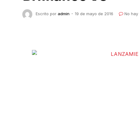
Escrito por
admin
19 de mayo de 2016
No hay
AUTOMOTORES FORTALEZA REMECE EL 
BRILLIANCE V3
El modelo V3 estará disponible en Chi
que varían entre sí por su grado de e
mecánica de 5 marchas, además de dos