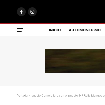
Facebook
Instagram
INICIO
AUTOMOVILISMO
Portada
»
Ignacio Cornejo larga en el puesto 14º Rally Marrueco