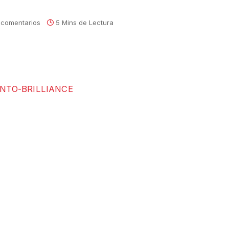
 comentarios
5 Mins de Lectura
MERCADO Y PRESENTA EN CHILE EL NUEVO
le en 4 diferentes versiones con tracción 4×2,
quipamiento, con transmisión, automática o
 ofertas de motor bencinero de 1.5 litro: uno