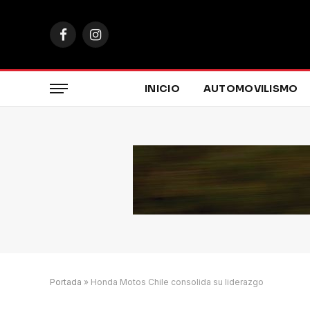
Facebook
Instagram
INICIO
AUTOMOVILISMO
Portada
»
Honda Motos Chile consolida su liderazgo