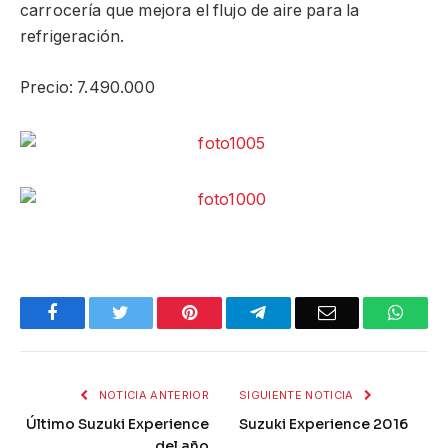
carrocería que mejora el flujo de aire para la
refrigeración.
Precio: 7.490.000
Facebook
Twitter
Pinterest
Telegram
Email
What
NOTICIA ANTERIOR
SIGUIENTE NOTICIA
Último Suzuki Experience
Suzuki Experience 2016
del año