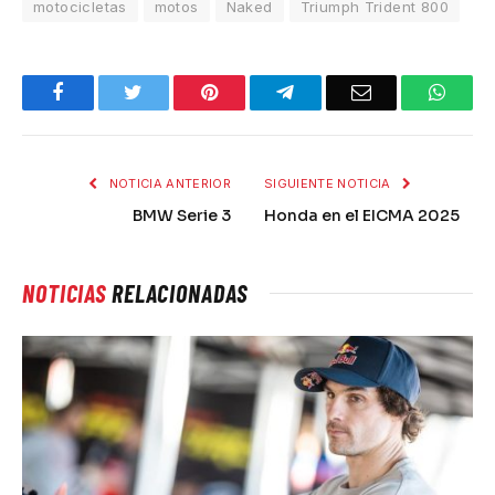
motocicletas
motos
Naked
Triumph Trident 800
Facebook
Twitter
Pinterest
Telegram
Email
What
NOTICIA ANTERIOR
SIGUIENTE NOTICIA
BMW Serie 3
Honda en el EICMA 2025
NOTICIAS
RELACIONADAS