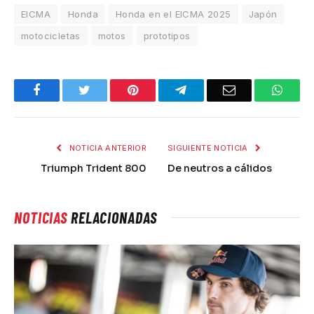
EICMA
Honda
Honda en el EICMA 2025
Japón
motocicletas
motos
prototipos
Facebook
Twitter
Pinterest
Telegram
Email
What
NOTICIA ANTERIOR
SIGUIENTE NOTICIA
Triumph Trident 800
De neutros a cálidos
NOTICIAS
RELACIONADAS