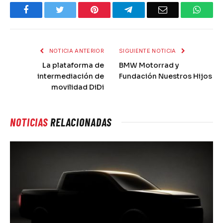
Facebook
Twitter
Pinterest
Telegram
Email
What
NOTICIA ANTERIOR
SIGUIENTE NOTICIA
La plataforma de
BMW Motorrad y
intermediación de
Fundación Nuestros Hijos
movilidad DiDi
NOTICIAS
RELACIONADAS