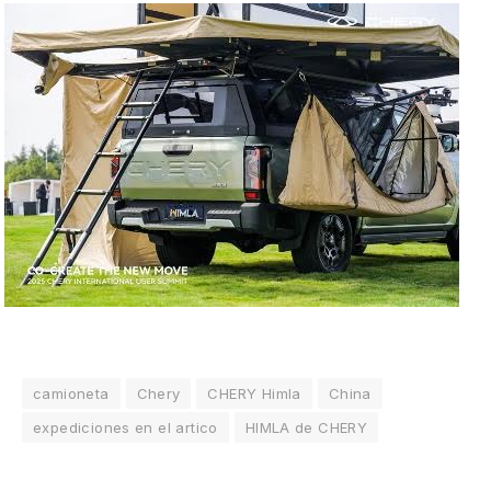
camioneta
Chery
CHERY Himla
China
expediciones en el artico
HIMLA de CHERY