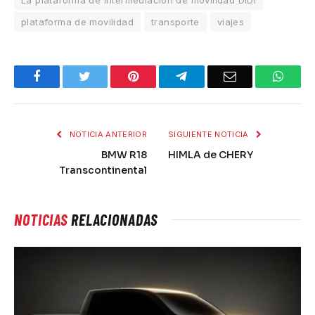
La plataforma de intermediación de movilidad DiDi
plataforma de movilidad
transporte
viajes
Facebook
Twitter
Pinterest
Telegram
Email
What
NOTICIA ANTERIOR
SIGUIENTE NOTICIA
BMW R18
HIMLA de CHERY
Transcontinental
NOTICIAS
RELACIONADAS