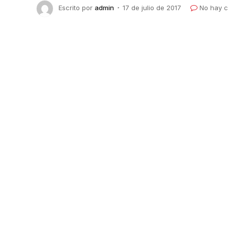
Escrito por
admin
17 de julio de 2017
No hay c
Nissan Chile premia a los m
fuerza de Ventas
Con viaje de 100 vendedores a Torres 
japonesa reconoció a sus mejores Ase