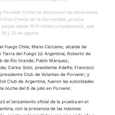
y Porvenir (Chile) se efectuaron las ceremonias
el Gran Premio de la Hermandad, prueba
s países desde 1974 ininterrumpidamente, que
 19 y 20 de agosto.
el Fuego Chile; Mario Cárcamo, alcalde de
 Tierra del Fuego (s) Argentina; Roberto de
ub de Río Grande; Pablo Márquez,
de; Carlos Soto, presidente Adelfa; Francisco
 presidente Club de Volantes de Porvenir; y
vil Club de Argentina, fueron las autoridades
a noche del 8 de julio en Porvenir.
izó el lanzamiento oficial de la prueba en el
entina, con la presencia de las máximas