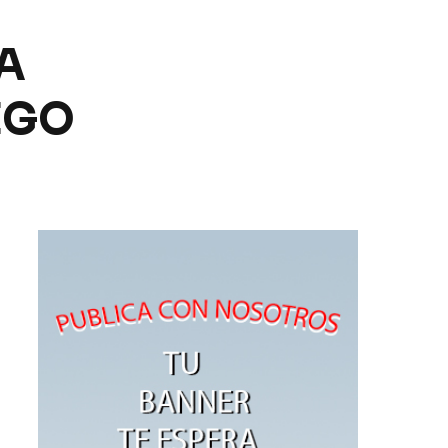
A
EGO