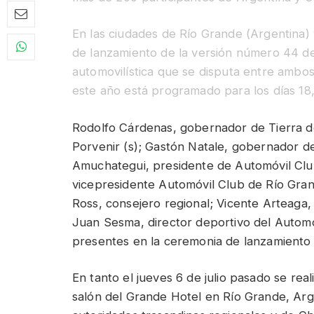
En las ciudades de Río Grande (Argentina) 
de lanzamiento de la versión número 44 d
automovilística que se disputa entre ambo
este año está programado para los días 18,
Rodolfo Cárdenas, gobernador de Tierra d
Porvenir (s); Gastón Natale, gobernador de
Amuchategui, presidente de Automóvil Cl
vicepresidente Automóvil Club de Río Gran
Ross, consejero regional; Vicente Arteaga,
Juan Sesma, director deportivo del Automó
presentes en la ceremonia de lanzamiento l
En tanto el jueves 6 de julio pasado se real
salón del Grande Hotel en Río Grande, Arg