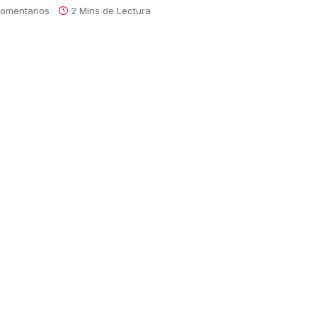
omentarios
2 Mins de Lectura
ejores profesionales de su
del Paine y el sorteo de un auto, la marca
sores Profesionales de Ventas.