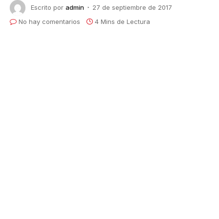
Escrito por
admin
27 de septiembre de 2017
No hay comentarios
4 Mins de Lectura
VER RESULTADOS
Debido a una llovizna matinal en la IV Región, la
organización del Campeonato Nacional de Velocidad
2017, junto a la FMC y los pilotos, decidieron correr
una sola manga cronometrada pero de larga
duración (24 vueltas), poniendo a prueba la
capacidad de los riders en una jornada muy emotiva
que comenzó con un homenaje de un minuto de