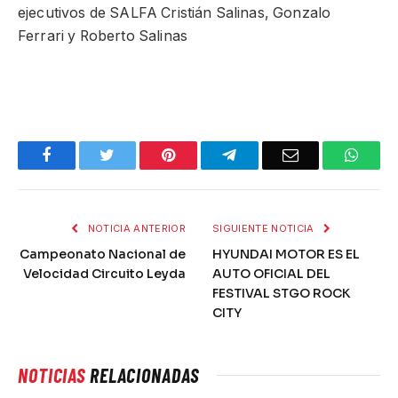
ejecutivos de SALFA Cristián Salinas, Gonzalo
Ferrari y Roberto Salinas
Facebook
Twitter
Pinterest
Telegram
Email
What
NOTICIA ANTERIOR
SIGUIENTE NOTICIA
Campeonato Nacional de
HYUNDAI MOTOR ES EL
Velocidad Circuito Leyda
AUTO OFICIAL DEL
FESTIVAL STGO ROCK
CITY
NOTICIAS
RELACIONADAS