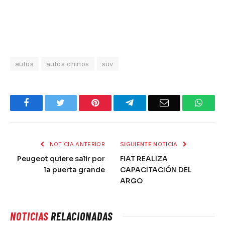
autos
autos chinos
suv
Facebook
Twitter
Pinterest
Telegram
Email
What
NOTICIA ANTERIOR
SIGUIENTE NOTICIA
Peugeot quiere salir por
FIAT REALIZA
la puerta grande
CAPACITACIÓN DEL
ARGO
NOTICIAS
RELACIONADAS