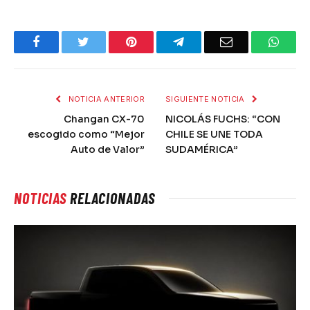
Facebook
Twitter
Pinterest
Telegram
Email
What
NOTICIA ANTERIOR
SIGUIENTE NOTICIA
Changan CX-70
NICOLÁS FUCHS: “CON
escogido como “Mejor
CHILE SE UNE TODA
Auto de Valor”
SUDAMÉRICA”
NOTICIAS
RELACIONADAS