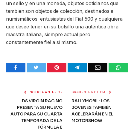
un sello y en una moneda, objetos cotidianos que
también son objetos de colección, destinados a
numismáticos, entusiastas del Fiat 500 y cualquiera
que desee tener en su bolsillo una auténtica obra
maestra italiana, siempre actual pero
constantemente fiel a sí mismo.
Facebook
Twitter
Pinterest
Telegram
Email
What
NOTICIA ANTERIOR
SIGUIENTE NOTICIA
DS VIRGIN RACING
RALLYMOBIL: LOS
PRESENTA SU NUEVO
JÓVENES TAMBIÉN
AUTO PARA SU CUARTA
ACELERARÁN EN EL
TEMPORADA DE LA
MOTORSHOW
FÓRMULA E