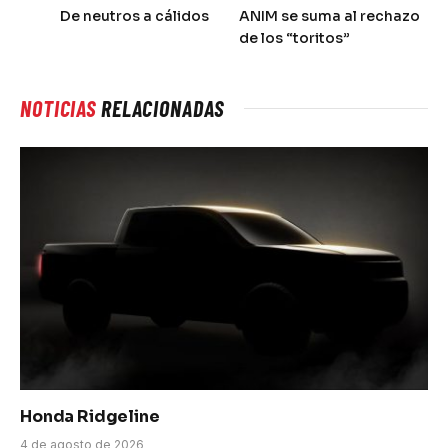
De neutros a cálidos
ANIM se suma al rechazo
de los “toritos”
NOTICIAS
RELACIONADAS
Honda Ridgeline
4 de agosto de 2026