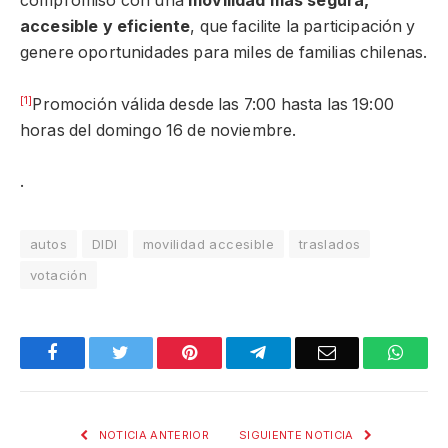
compromiso con una
movilidad más segura,
accesible y eficiente
, que facilite la participación y
genere oportunidades para miles de familias chilenas.
[1]
Promoción válida desde las 7:00 hasta las 19:00
horas del domingo 16 de noviembre.
.
autos
DIDI
movilidad accesible
traslados
votación
Facebook
Twitter
Pinterest
Telegram
Email
What
NOTICIA ANTERIOR
SIGUIENTE NOTICIA