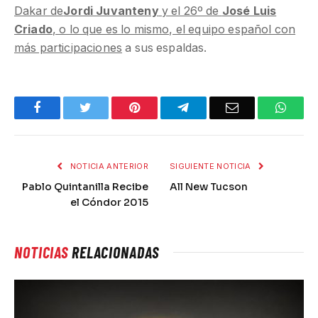
Dakar de
Jordi Juvanteny
y el 26º de
José Luis
Criado
, o lo que es lo mismo, el equipo español con
más participaciones
a sus espaldas.
Facebook
Twitter
Pinterest
Telegram
Email
What
NOTICIA ANTERIOR
SIGUIENTE NOTICIA
Pablo Quintanilla Recibe
All New Tucson
el Cóndor 2015
NOTICIAS
RELACIONADAS