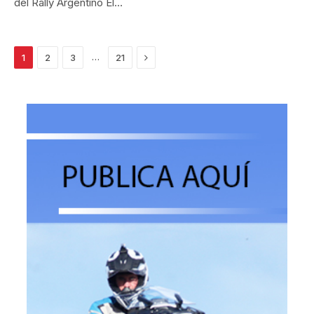
del Rally Argentino El…
Siguiente
…
1
2
3
21