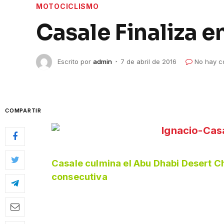
MOTOCICLISMO
Casale Finaliza e
Escrito por
admin
7 de abril de 2016
No hay c
COMPARTIR
Casale culmina el Abu Dhabi Desert C
consecutiva
Hoy se vivió la etapa final de la primera f
donde el chileno ganó tres de cinco etapa