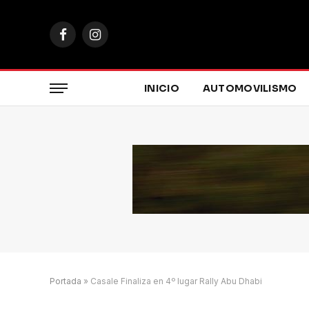
Facebook
Instagram
INICIO
AUTOMOVILISMO
Portada
»
Casale Finaliza en 4º lugar Rally Abu Dhabi