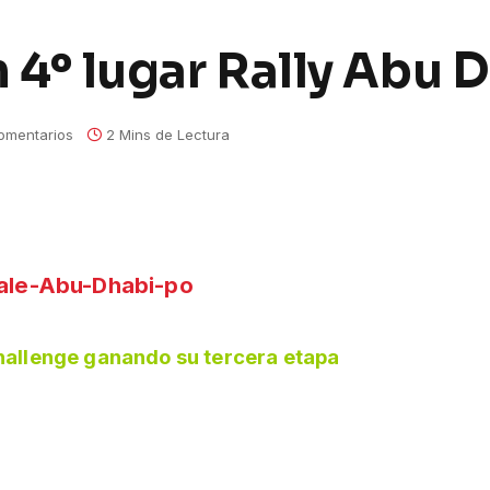
n 4º lugar Rally Abu 
omentarios
2 Mins de Lectura
hallenge ganando su tercera etapa
echa de la Copa Mundial de Rally Cross-Country,
s, a pesar de los problemas mecánicos que lo