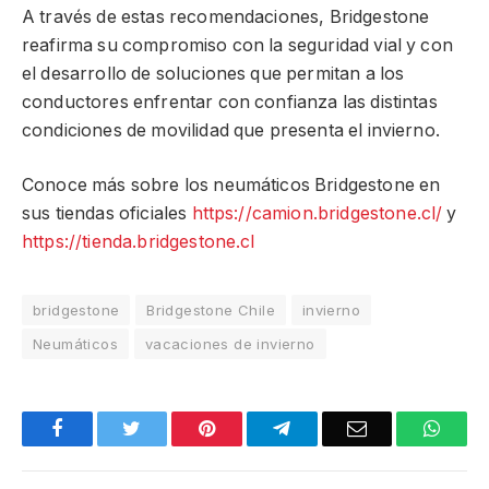
A través de estas recomendaciones, Bridgestone
reafirma su compromiso con la seguridad vial y con
el desarrollo de soluciones que permitan a los
conductores enfrentar con confianza las distintas
condiciones de movilidad que presenta el invierno.
Conoce más sobre los neumáticos Bridgestone en
sus tiendas oficiales
https://camion.bridgestone.cl/
y
https://tienda.bridgestone.cl
bridgestone
Bridgestone Chile
invierno
Neumáticos
vacaciones de invierno
Facebook
Twitter
Pinterest
Telegram
Email
What