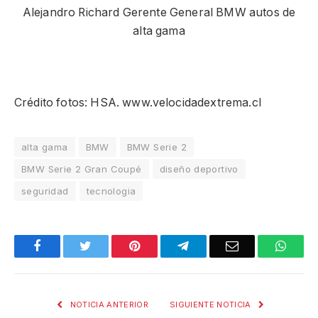
Alejandro Richard Gerente General BMW autos de
alta gama
Crédito fotos: HSA. www.velocidadextrema.cl
alta gama
BMW
BMW Serie 2
BMW Serie 2 Gran Coupé
diseño deportivo
seguridad
tecnologia
Facebook
Twitter
Pinterest
Telegram
Email
What
NOTICIA ANTERIOR
SIGUIENTE NOTICIA